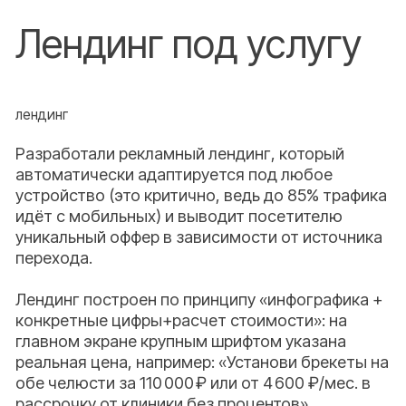
каналов трафика и
увеличение рекламного
бюджета на услуги с
высоким чеком.
03
Планируется
внедрение и развитие
системы кураторов.
04
Увеличение %
долечиваемости
пациентов, увеличение
среднего чека и LTV
партнера.
Перезвоним и ответим на ваши вопросы
Я соглашаюсь с
политикой конфиденциальности
;
Я
даю
согласие на обработку персональных данных.