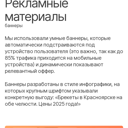
Лендинг под услугу
лендинг
Разработали рекламный лендинг, который
автоматически адаптируется под любое
устройство (это критично, ведь до 85% трафика
идёт с мобильных) и выводит посетителю
уникальный оффер в зависимости от источника
перехода.
Лендинг построен по принципу «инфографика +
конкретные цифры+расчет стоимости»: на
главном экране крупным шрифтом указана
реальная цена, например: «Установи брекеты на
обе челюсти за 110 000 ₽ или от 4 600 ₽/мес. в
рассрочку от клиники без процентов».
https://arcus24.ru/breketi