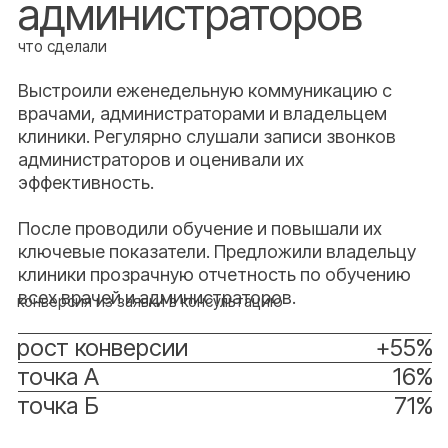
Кейсы
Агентство
Статьи
Контакты
Искусственный интеллект
Интеграция amoCRM и Ident
+7 987 537-91-72
dental.consalting@gmail.com
Политика конфиденциальности