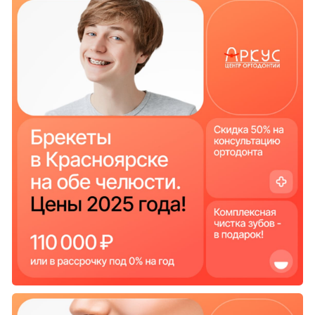
Обучение
администраторов
что сделали
Выстроили еженедельную коммуникацию с
врачами, администраторами и владельцем
клиники. Регулярно слушали записи звонков
администраторов и оценивали их
эффективность.
После проводили обучение и повышали их
ключевые показатели. Предложили владельцу