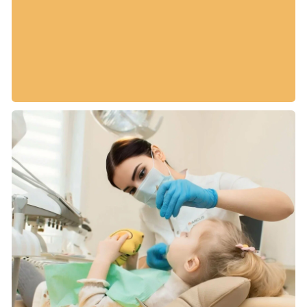
показатели
дополнительно к
1 041 210 ₽
выручке с рекламы в
месяц
бюджет в месяц
60 844 ₽
ROI
450%
количество заявок в
94
месяц
стоимость одной
648 ₽
заявки
квалифицированные
62
заявки
стоимость
1 098 ₽
квалифицированной
заявки