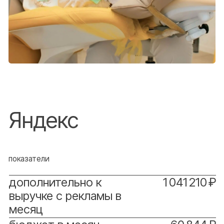
Рекламные
материалы
баннеры
Мы использовали умные баннеры, которые
автоматически подстраиваются под
устройство пользователя (это важно, так как до
85% трафика приходится на мобильные
устройства) и динамически показывают
релевантный оффер.
Баннеры разработаны в стиле инфографики, на
которых крупным шрифтом указывали
конкретную выгоду: «Брекеты в Красноярске на
обе челюсти. Цены 2025 года!»