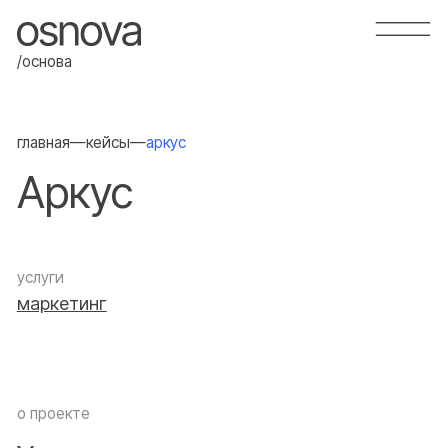
/основа
главная
—
кейсы
—
аркус
Аркус
услуги
маркетинг
о проекте
Увеличил выручку
стоматологии на 203% в 2025
году
город
Красноярск
количество кресел
4 шт.
сайт
arcus24.ru