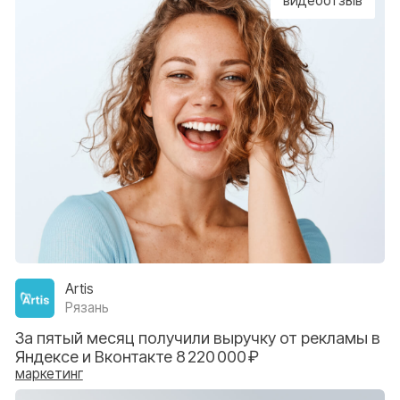
Стоимость квалифицированного лида 1 300₽,
конверсия в запись выросла на 48%
маркетинг
/
обучение
видеоотзыв
Прима Дент
Чебоксары
Увеличили выручку за 3 года работы в 2,9 раза
маркетинг
/
обучение