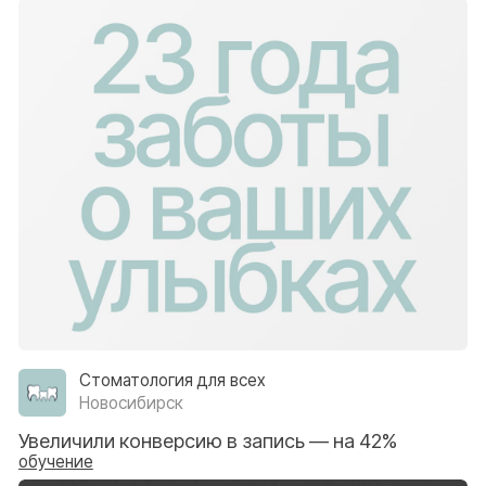
Я
даю
согласие на обработку персональных данных.
Ок
Доктор Ширяева
Верхняя Пышма
Увеличили конверсию в запись — на 45%
обучение
Контакты
Перейти к контактам
телефон, почта, telegram, реквизиты агентства
Маркетинг
Отдел контроля качества
Маркетинг + отдел контроля качества
Семья