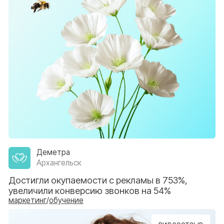
OK-клиника
Курск
Увеличили конверсию в приход на 43%
маркетинг
/
обучение
Элит Стом
Курск