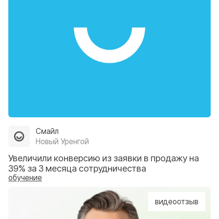
Iq Dental Clinic
Новосибирск
Увеличили оборот клиники в 3 раза за 2 года
сотрудничества
маркетинг
Деметра
Архангельск
Достигли окупаемости с рекламы в 753%,
увеличили конверсию звонков на 54%
маркетинг
/
обучение