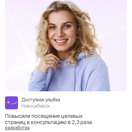
Сивак Дент
Махачкала
Повышение конверсии из
посетителя в записанного пациента
в 3 раза
разработка
Перезвоним и ответим на ваши вопросы
Я соглашаюсь с
политикой конфиденциальности
;
Я
даю
согласие на обработку персональных данных.