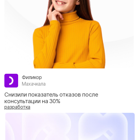
Филикор
Махачкала
Снизили показатель отказов после
консультации на 30%
разработка
Брекет Клаб
Нижний Новгород
Увеличили rоличество целевых заявок
с 60 до 275 в месяц