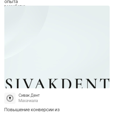
Разработка сайтов
Кейсы
Агентство
Статьи
Контакты
Искусственный интеллект
Интеграция amoCRM и Ident
+7 987 537-91-72
dental.consalting@gmail.com